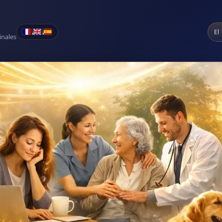
El
•
•
inales