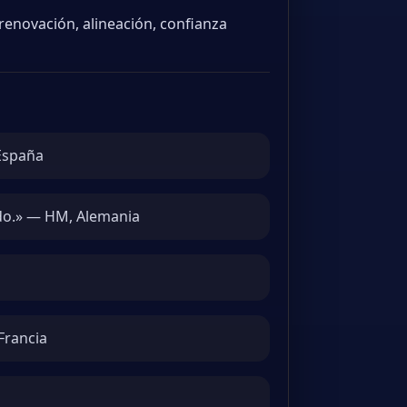
 renovación, alineación, confianza
 España
ado.» — HM, Alemania
Francia